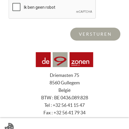
Driemasten 75
8560 Gullegem
België
BTW :
BE 0436.089.828
Tel :
+32 56 41 15 47
Fax :
+32 56 41 79 34
E-mail :
info@de9zonen.be