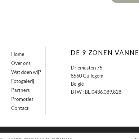
DE 9 ZONEN VANNE
Home
Over ons
Driemasten 75
Wat doen wij?
8560 Gullegem
Fotogalerij
België
Partners
BTW :
BE 0436.089.828
Promoties
Contact
itemap
-
Cookie Policy
-
Privacy policy