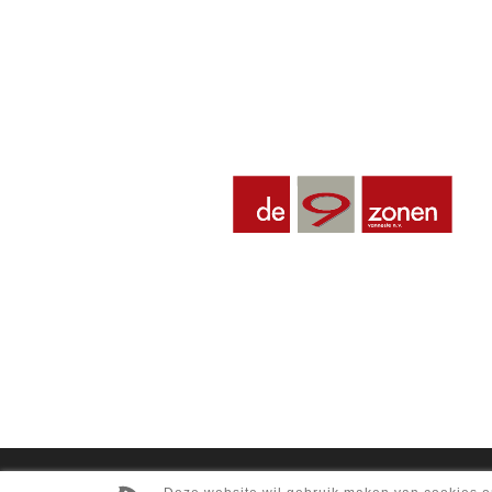
Webdesign by
IDcreation
2018
-
S