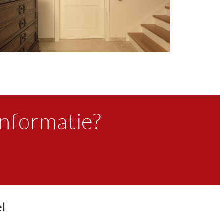
informatie?
el