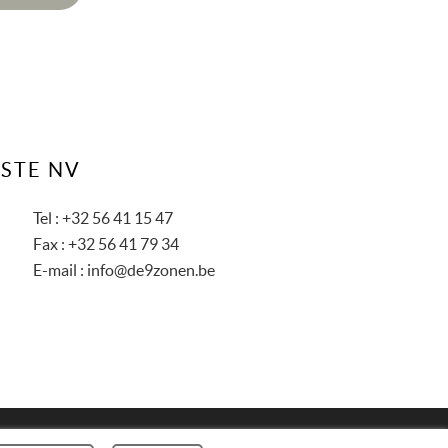
STE NV
Tel :
+32 56 41 15 47
Fax :
+32 56 41 79 34
E-mail :
info@de9zonen.be