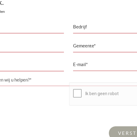
k.
lden