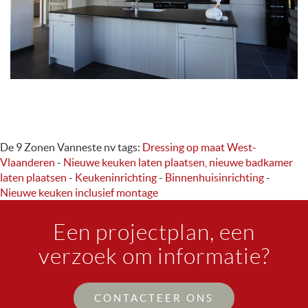
De 9 Zonen Vanneste nv
tags:
Dressing op maat West-
Vlaanderen
-
Nieuwe keuken laten plaatsen, nieuwe badkamer
laten plaatsen
-
Keukeninrichting
-
Binnenhuisinrichting
-
Nieuwe keuken inclusief montage
Een projectplan, een
verzoek om informatie?
CONTACTEER ONS